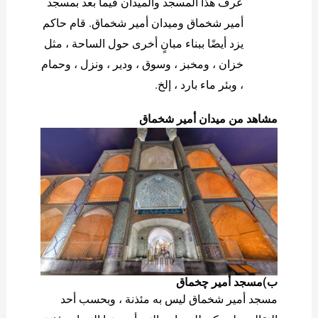
عُرف هذا المسجد والميدان فيما بعد بمسجد
أمير شخماق وميدان أمير شخماق. قام حاكم
يزد أيضًا ببناء مبانٍ أخرى حول الساحة ، مثل
خزان ، ومخبز ، وسوق ، ودير ، ونزل ، وحمام
، وبئر ماء بارد ، إلخ.
مشاهد من ميدان أمير شخماق
الف)الصور لدير و تکیه “امير شخماق”
ب)مسجد أمیر چخماق
مسجد أمير شخماق ليس به مئذنة ، وبحسب أحد