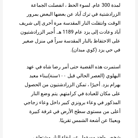
لمدة 300 عام. لسوء الحظ ، انفصلت الجماعة
الزرادشتية في ترك آباد عن بعضها البعض بمرور
الوقت وانتقلت النار المقدسة مرة أخرى إلى شريف
آباد وعادت إلى يزد عام 1189 هـ. أُجبر الزرادشتيون
على الاحتفاظ بالنار المقدسة سراً في منزل صغير
في حي يزد (كوي مبدان).
استمرت هذه القضية حتى أمر رضا شاه في عهد
البهلوي (العصر الحالي قبل ١٠٠سنة)ببناء معبد
بهرام يزد. أخيرًا ، تمكن الزرادشتيون من الحصول
على مكان للعبادة في كرامتهم. يتم وضع النار
المذكور في وعاء برونزي كبير داخل وعاء زجاجي
أعلى من مستوى سطح الأرض في غرفة كبيرة
وبعيدًا عن أشعة الشمس تقريبًا.
شخص واحد مسؤول عن إبقاء النار مشتعلة ،