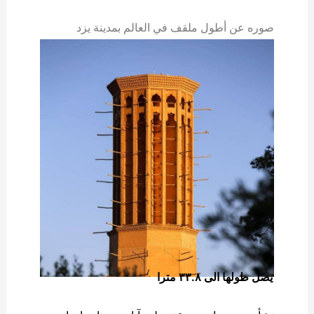
صوره عن أطول ملقف في العالم بمدينة یزد
الإيرانية
یصل طولها الی ۳۳.۸ مترا