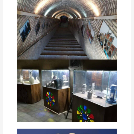
د)مقبرة “سيتي فاطمة”