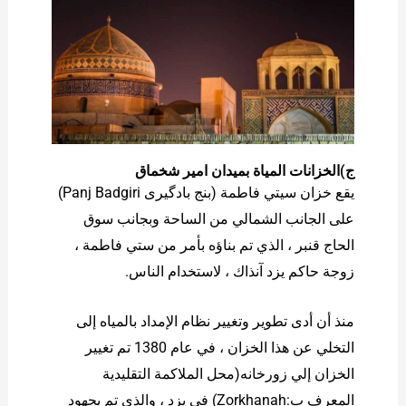
ج)الخزانات المياة بميدان امير شخماق
يقع خزان سيتي فاطمة (بنج بادگیری Panj Badgiri)
على الجانب الشمالي من الساحة وبجانب سوق
الحاج قنبر ، الذي تم بناؤه بأمر من ستي فاطمة ،
زوجة حاكم يزد آنذاك ، لاستخدام الناس.
منذ أن أدى تطوير وتغيير نظام الإمداد بالمياه إلى
التخلي عن هذا الخزان ، في عام 1380 تم تغيير
الخزان إلي زورخانه(محل الملاكمة التقليدية
المعرف ب:Zorkhanah) في يزد ، والذي تم بجهود