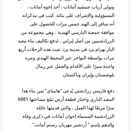
وتولى أرباب جمشيد أمانات ، أحد إخوة أمانات ،
المسؤولية والإشراف على بنائه. كتب في مذكراته
أنه سافر إلى الهند خمس مرات للحصول على
موافقة جمعية البارسي الهندية ، وهي مجموعة من
الزرادشتيين من أصل إيراني ، لدفع تكاليف بناء معبد
النار بهرام یزد في مدينة يزد. تمت هذه الرحلات أربع
مرات بواسطة البواخر عبر المحيط الهندي ومرة ​​
واحدة سيرًا على الأقدام والجمل عبر رمال
بلوشستان وإيران وباكستان.
دفع فارسي زرادشتي يُدعى “هامباي” ثمن بناء هذا
المعبد الناري واختار قطعة أرض تبلغ مساحتها 6881
مترًا مربعًا لهذا العمل ، والتي قدمتها عائلة
الزرادشتية المسماة إخوان أمانات في ذكرى وفاة
والدهم بإسم ” أردشير مهربان رستم أمانت” .