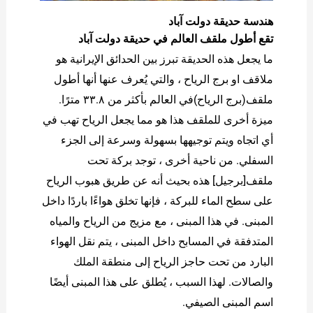
هندسة حديقة دولت آباد
تقع أطول ملقف العالم في حديقة دولت آباد
ما يجعل هذه الحديقة تبرز بين الحدائق الإيرانية هو
ملاقف او برج الریاح ، والتي يُعرف عنها أنها أطول
ملقف(برج الریاح)في العالم بأكثر من ٣٣.٨ مترًا.
ميزة أخرى للملقف هذا هو مما يجعل الرياح تهب في
أي اتجاه ويتم توجيهها بسهولة وسرعة إلى الجزء
السفلي. من ناحية أخرى ، توجد بركة تحت
ملقف[برجیل] هذه بحيث أنه عن طريق هبوب الرياح
على سطح الماء للبركة ، فإنها تخلق هواءًا باردًا داخل
المبنى. في هذا المبنى ، مع مزيج من الرياح والمياه
المتدفقة في المسابح داخل المبنى ، يتم نقل الهواء
البارد من تحت حاجز الرياح إلى منطقة الملك
والصالات. لهذا السبب ، يُطلق على هذا المبنى أيضًا
اسم المبنى الصيفي.