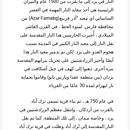
النار في يزد إلى ما يقرب من 1500 عام والنيران
الرئيسية هي أحد معابد النار المهمة في العصر
الساساني اي معبد “آذر فرنبغ(Azar Farnabg) من
محافظة فارس. لسوء الحظ ، في القرن العاشر
الميلادي ، أُجبرت الحارسين هذا النار المقدسة على
نقل النار إلى معبد النار الكبير في المدينة بسبب
هجوم العدو على يزد. لكن تم تدمير معبد النار هذا
أيضًا وأجبر الزرادشتيين على تحريك نيرانهم المقدسة
مرة أخرى. ذهبوا إلى كهف في جبل أشكافت في
يزدان (بين منطقة عقدا وبارس بانو) وقاموا بحماية
نار لبهرام لمدة 30 عامًا من الغرباء.
في عام 750 هـ ، تم بناء قرية تسمى ترك آباد
بالقرب من أردكان ، وانتقل معظم الزرادشتيين في
يزد ، وخاصة مبدان ، إلى تلك المنطقة. كما تم نقل
النار المقدسة إلى تُرك آباد وظلت في قرية ترك آباد