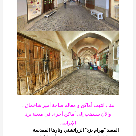
هنا ، انتهت أماكن و معالم ساحة أمير شاخماق ،
والآن سنذهب إلى أماكن أخرى في مدينة يزد
الإيرانية.
المعبد "بهرام يزد" الزراتشتي ونارها المقدسة