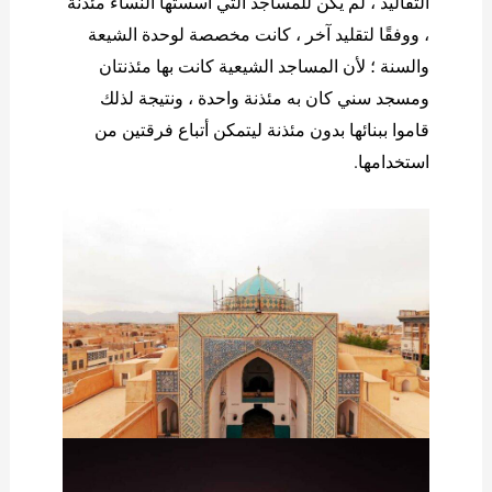
التقاليد ، لم يكن للمساجد التي أسستها النساء مئذنة
، ووفقًا لتقليد آخر ، كانت مخصصة لوحدة الشيعة
والسنة ؛ لأن المساجد الشيعية كانت بها مئذنتان
ومسجد سني كان به مئذنة واحدة ، ونتيجة لذلك
قاموا ببنائها بدون مئذنة ليتمكن أتباع فرقتين من
استخدامها.
الصور لمسجد أمیر چخماق