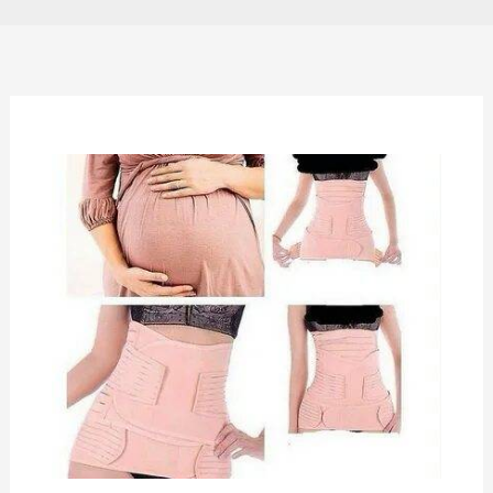
ماهی
جراحة
تجمیل
بعد
الولادة
(حمل)في
إيران