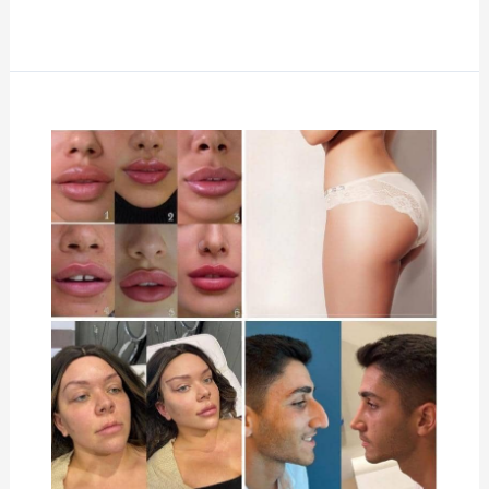
الإجراءات
الطبية
التي
يسافر
الأجانب
من
أجلها
إلى
إيران|
دليل
شامل