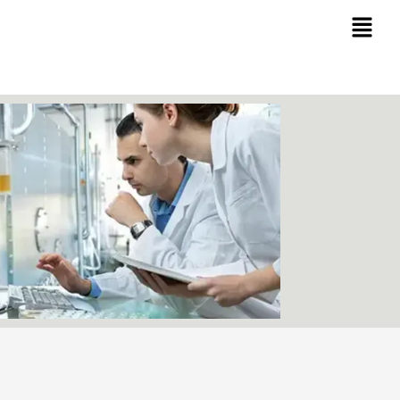
Ski
t
conten