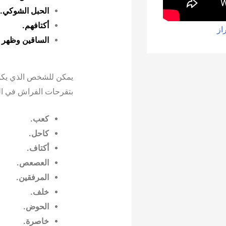
الحبل الشوكي.
أكتافهم.
از
الساقين وظهر ا
يمكن للشخص الذي يكو
بتقرحات الفراش في الم
كعب.
كاحل.
أكتاف.
العصعص.
المرفقين.
خلف.
الحوض.
خاصرة.