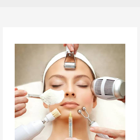
أحدث
طرق
تجديد
البشرة
واستخداماتها
وفوائدها
في
إيران
بمدينة
شیراز