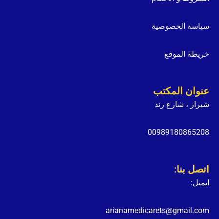
سياسة الخصوصية
خريطة الموقع
عنوان المكتب
شيراز ، شارع زند
00989180865208
اتصل بنا:
ايميل:
arianamedicarets@gmail.com