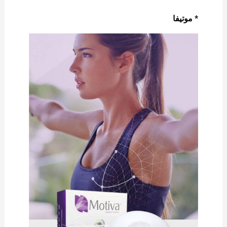
* موتيفا