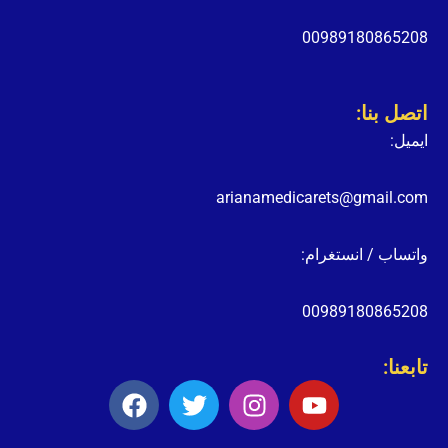
00989180865208
اتصل بنا:
ايميل:
arianamedicarets@gmail.com
واتساب / انستغرام:
00989180865208
تابعنا:
F
T
I
Y
a
w
n
o
c
i
s
u