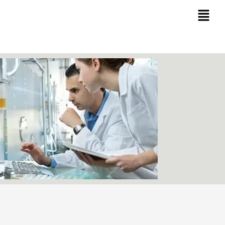
Ski
t
conten