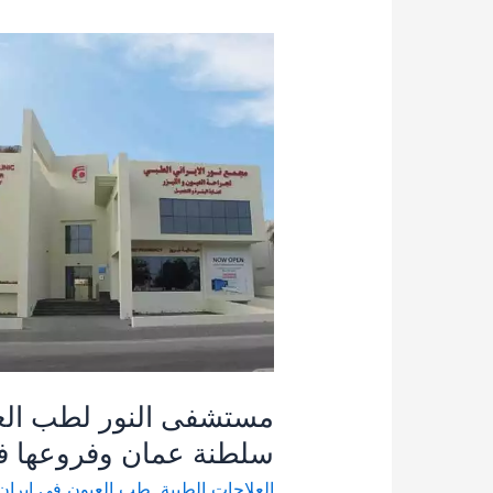
مستشفی
النور
لطب
العيون
في
سلطنة
عمان
وفروعها
في
إيران
مستشفی النور لطب الع
سلطنة عمان وفروعها في
العلاجات الطبية
,
طب العيون في ايران