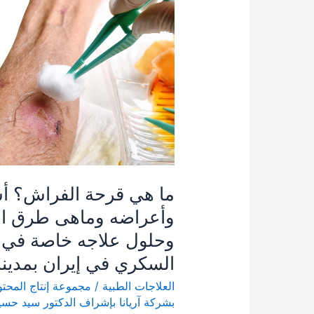
هي
قرحة
الفراش؟
أسبابه
وأعراضه
وماهی
طرق
الوقاية
وحلول
ما هي قرحة الفراش؟ أس
علاجه
وأعراضه وماهی طرق الو
خاصة
وحلول علاجه خاصة في
في
مرض
السكري في إيران بمدينة
السكري
العلاجات الطبية
/
مجموعة إنتاج المحت
في
بشركة آریانا بإشراف الدكتور سيد حس