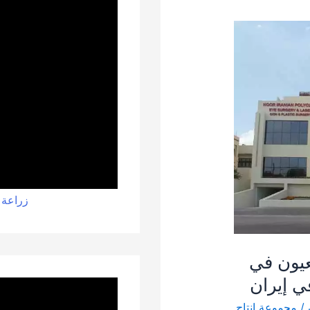
زراعة 
يون في
 إيران
/
مجموعة إنتاج