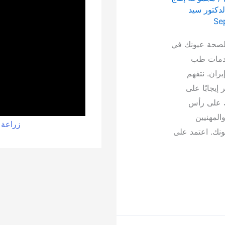
لدكتور سيد
Se
ة لصحة عيونك في
خدمات طب
ران. نتفهم
إيجابًا على
ك على رأس
المهنيين
زراعة 
يونك. اعتمد على