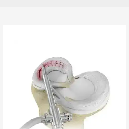
علاج
تمزق
الغضروف
المفصلي(الهلالي)
في
الركبة
،
علاماته
وطرق
تشخيص
في