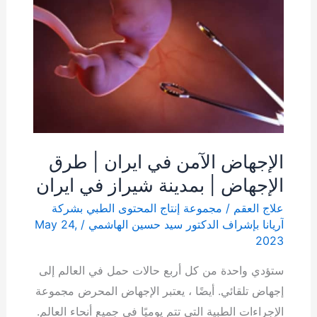
ايران
|
طرق
الإجهاض
|
بمدينة
شيراز
الإجهاض الآمن في ايران | طرق
في
الإجهاض | بمدينة شيراز في ايران
ايران
علاج العقم
/
مجموعة إنتاج المحتوى الطبي بشركة
آریانا بإشراف الدكتور سيد حسين الهاشمي
/
May 24,
2023
ستؤدي واحدة من كل أربع حالات حمل في العالم إلى
إجهاض تلقائي. أيضًا ، يعتبر الإجهاض المحرض مجموعة
الإجراءات الطبية التي تتم يوميًا في جميع أنحاء العالم.