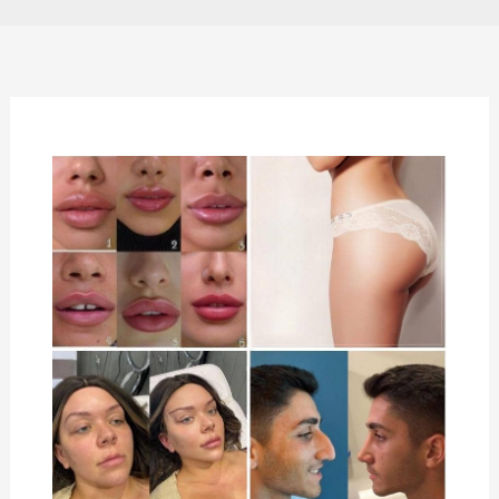
الإجراءات
الطبية
التي
يسافر
الأجانب
من
أجلها
إلى
إيران|
دليل
شامل