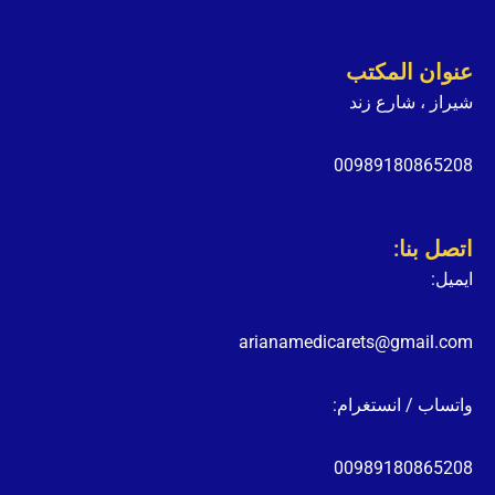
عنوان المكتب
شيراز ، شارع زند
00989180865208
اتصل بنا:
ايميل:
arianamedicarets@gmail.com
واتساب / انستغرام:
00989180865208