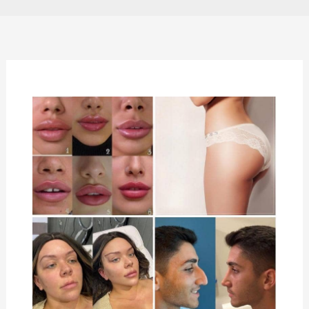
الإجراءات
الطبية
التي
يسافر
الأجانب
من
أجلها
إلى
إيران|
دليل
شامل