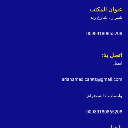
عنوان المكتب
شيراز ، شارع زند
00989180865208
اتصل بنا:
ايميل:
arianamedicarets@gmail.com
واتساب / انستغرام:
00989180865208
تابعنا: