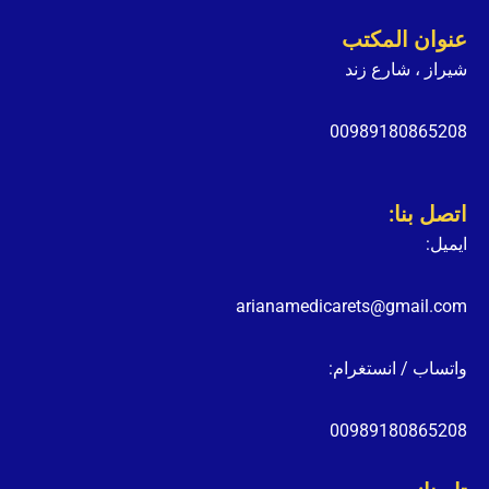
عنوان المكتب
شيراز ، شارع زند
00989180865208
اتصل بنا:
ايميل:
arianamedicarets@gmail.com
واتساب / انستغرام:
00989180865208