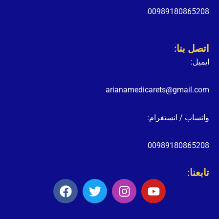
00989180865208
اتصل بنا:
ايميل:
arianamedicarets@gmail.com
واتساب / انستغرام:
00989180865208
تابعنا:
F
T
I
Y
a
w
n
o
c
i
s
u