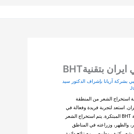
ران بتقنيةBHT
ي بشركة آریانا بإشراف الدكتور سيد
J
ة استخراج الشعر من المنطقة
جسدية (BHT) في إيران. استعد لتجربة فريدة وفعالة في
استعادة شعرك باستخدام تقنية BHT المبتكرة. يتم استخراج الشعر
، والظهر، وزراعته في المناطق
شعر كثيف وطبيعي، مع نتائج دائمة