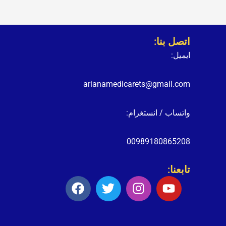
اتصل بنا:
ايميل:
arianamedicarets@gmail.com
واتساب / انستغرام:
00989180865208
تابعنا:
F
T
I
Y
a
w
n
o
c
i
s
u
e
t
t
t