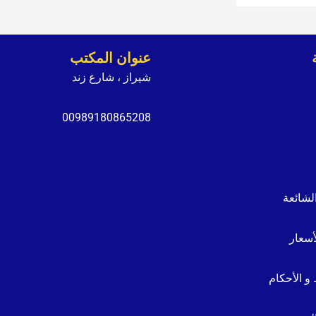
عنوان المكتب
شيراز ، شارع زند
00989180865208
الشائعة
سعار
و الأحكام