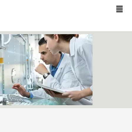
Ski
t
conten